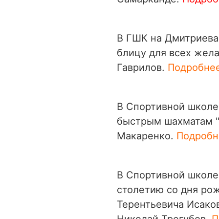
В ГШК на Дмитриева
блицу для всех жел
Гаврилов.
Подробнее
В Спортивной школе
быстрым шахматам "
Макаренко.
Подробне
В Спортивной школе
столетию со дня ро
Терентьевича Исако
Николай Трегубов.
П