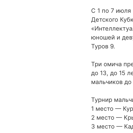
С 1 по 7 июля
Детского Куб
«Интеллектуал
юношей и деву
Туров 9.
Три омича пре
до 13, до 15 
мальчиков до 
Турнир мальчи
1 место — Кур
2 место — Кр
3 место — Кад