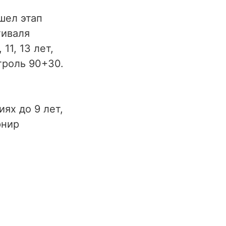
шел этап
тиваля
11, 13 лет,
троль 90+30.
ях до 9 лет,
рнир